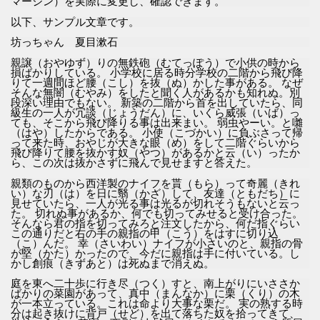
マージン）を実際に変更し、確認できます。
以下、サンプル文章です。
坊っちゃん 夏目漱石
親譲（おやゆず）りの無鉄砲（むてっぽう）で小供の時から
損ばかりしている。 小学校に居る時分学校の二階から飛び降
りて一週間ほど腰（こし）を抜（ぬ）かした事がある。 なぜ
そんな無闇（むやみ）をしたと聞く人があるかも知れぬ。別
段深い理由でもない。 新築の二階から首を出していたら、同
級生の一人が冗談（じょうだん）に、いくら威張（いば）っ
ても、そこから飛び降りる事は出来まい。 弱虫やーい。と囃
（はや）したからである。 小使（こづかい）に負ぶさって帰
って来た時、おやじが大きな眼（め）をして二階ぐらいから
飛び降りて腰を抜かす奴（やつ）があるかと云（い）ったか
ら、この次は抜かさずに飛んで見せますと答えた。
親類のものから西洋製のナイフを貰（もら）って奇麗（きれ
い）な刃（は）を日に翳（かざ）して、友達（ともだち）に
見せていたら、一人が光る事は光るが切れそうもないと云っ
た。 切れぬ事があるか、何でも切ってみせると受け合った。
そんなら君の指を切ってみろと注文したから、何だ指ぐらい
この通りだと右の手の親指の甲（こう）をはすに切り込
（こ）んだ。 幸（さいわい）ナイフが小さいのと、親指の骨
が堅（かた）かったので、今だに親指は手に付いている。し
かし創痕（きずあと）は死ぬまで消えぬ。
庭を東へ二十歩に行き尽（つく）すと、南上がりにいささか
ばかりの菜園があって、真中（まんなか）に栗（くり）の木
が一本立っている。これは命より大事な栗だ。 実の熟する時
分は起き抜けに背戸（せど）を出て落ちた奴を拾ってきて、