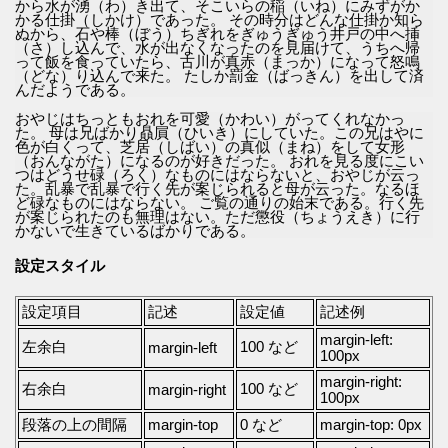
から水が湧（わ）き出て、そこいらの稲（いね）にみずがか
かる仕掛（しかけ）であった。 その時分はどんな仕掛か知ら
ぬから、石や棒（ぼう）ちぎれをぎゅうぎゅう井戸の中へ挿
（さ）し込んで、水が出なくなったのを見届けて、うちへ帰
って飯を食っていたら、古川が真赤（まっか）になって怒鳴
（どな）り込んで来た。 たしか罰金（ばっきん）を出して済
んだようである。
おやじはちっともおれを可愛（かわい）がってくれなかっ
た。 母は兄ばかり贔屓（ひいき）にしていた。この兄はやに
色が白くって、芝居（しばい）の真似（まね）をして女形
（おんながた）になるのが好きだった。 おれを見る度にこい
つはどうせ碌（ろく）なものにはならないと、おやじが云っ
た。乱暴で乱暴で行く先が案じられると母が云った。なるほ
ど碌なものにはならない。 ご覧の通りの始末である。行く先
が案じられたのも無理はない。ただ懲役（ちょうえき）に行
かないで生きているばかりである。
設定スタイル
設定項目
記述
設定値
記述例
margin-left:
左余白
100 など
margin-left
100px
margin-right:
右余白
100 など
margin-right
100px
段落の上の間隔
margin-top
0 など
margin-top: 0px