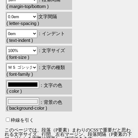
( margin-top/bottom )
:文字間隔
( letter-spacing )
：インデント
( text-indent )
：文字サイズ
( font-size )
：文字の種類
( font-family )
：文字の色
( color )
：背景の色
( background-color )
枠線を引く
このページでは、段落（P要素）まわりのCSSで重要だと思わ
れる文字サイズ、行間、左右マージン、段落間隔（P要素の下