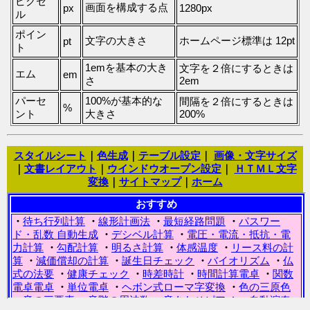
ピクセ
画面を構成する点
px
1280px
ル
ポイン
文字の大きさ
ホームページ標準は 12pt
pt
ト
1emを基本の大き
文字を２倍にするときは
エム
em
さ
2em
パーセ
100%が基本的な
間隔を２倍にするときは
%
ント
大きさ
200%
スタイルシート
｜
色生成
｜
テーブル設定
｜
画像・文字サイズ
｜
文書レイアウト
｜
ウインドウオープン設定
｜
ＨＴＭＬ文字
変換
｜
サイトマップ
｜
ホーム