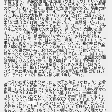
学校で食う。 菜園の西側が山城屋（やましろや）という質屋
の庭続きで、この質屋に勘太郎（かんたろう）という十三四
の倅（せがれ）が居た。 勘太郎は無論弱虫である。弱虫の癖
（くせ）に四つ目垣を乗りこえて、栗を盗（ぬす）みにく
る。 ある日の夕方折戸（おりど）の蔭（かげ）に隠（かく）
れて、とうとう勘太郎を捕（つら）まえてやった。その時勘
太郎は逃（に）げ路（みち）を失って、一生懸命（いっしょ
うけんめい）に飛びかかってきた。 向（むこ）うは二つばか
り年上である。 弱虫だが力は強い。鉢（はち）の開いた頭
を、こっちの胸へ宛（あ）ててぐいぐい押（お）した拍子
（ひょうし）に、勘太郎の頭がすべって、おれの袷（あわ
せ）の袖（そで）の中にはいった。 邪魔（じゃま）になって
手が使えぬから、無暗に手を振（ふ）ったら、袖の中にある
勘太郎の頭が、右左へぐらぐら靡（なび）いた。しまいに苦
しがって袖の中から、おれの二の腕（うで）へ食い付いた。
痛かったから勘太郎を垣根へ押しつけておいて、足搦（あし
がら）をかけて向うへ倒（たお）してやった。 山城屋の地面
は菜園より六尺がた低い。勘太郎は四つ目垣を半分崩（く
ず）して、自分の領分へ真逆様（まっさかさま）に落ちて、
ぐうと云った。勘太郎が落ちるときに、おれの袷の片袖がも
げて、急に手が自由になった。 その晩母が山城屋に詫（わ）
びに行ったついでに袷の片袖も取り返して来た。
この外いたずらは大分やった。 大工の兼公（かねこう）と肴
屋（さかなや）の角（かく）をつれて、茂作（もさく）の人
参畠（にんじんばたけ）をあらした事がある。 人参の芽が出
揃（でそろ）わぬ処（ところ）へ藁（わら）が一面に敷
（し）いてあったから、その上で三人が半日相撲（すもう）
をとりつづけに取ったら、人参がみんな踏（ふ）みつぶされ
てしまった。 古川（ふるかわ）の持っている田圃（たんぼ）
の井戸（いど）を埋（う）めて尻（しり）を持ち込まれた事
もある。 太い孟宗（もうそう）の節を抜いて、深く埋めた中