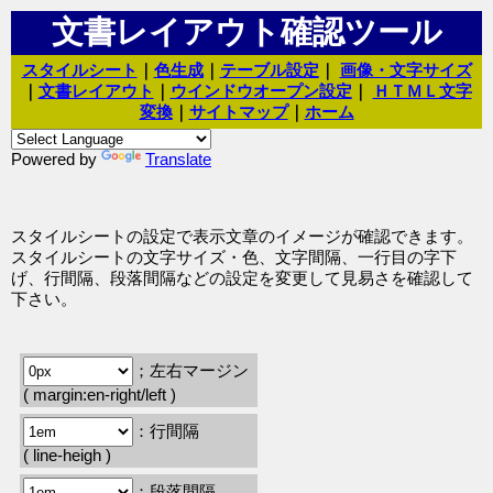
文書レイアウト確認ツール
スタイルシート
｜
色生成
｜
テーブル設定
｜
画像・文字サイズ
｜
文書レイアウト
｜
ウインドウオープン設定
｜
ＨＴＭＬ文字
変換
｜
サイトマップ
｜
ホーム
Powered by
Translate
スタイルシートの設定で表示文章のイメージが確認できます。
スタイルシートの文字サイズ・色、文字間隔、一行目の字下
げ、行間隔、段落間隔などの設定を変更して見易さを確認して
下さい。
；左右マージン
( margin:en-right/left )
：行間隔
( line-heigh )
：段落間隔