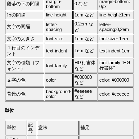
margin-
margin-bottom:
段落の下の間隔
0 など
bottom
0px
行の間隔
line-height
1em など
line-height:1em
0.2em な
letter-
letter-
文字の間隔
spacing
spacing:0,2em
ど
文字の大きさ
font-size
1em など
font-size: 1em
１行目のインデ
1em など
text-indent
text-indent:1em
ント
文字の種類（フ
HG行書体
font-family:"HG
font-family
行書体"
ォント）
など
#000000
文字の色
color
color: #000000
など
#eeeeee
background-
背景の色
color: #eeeeee
color
など
単位
記
単位
意味
補足
号