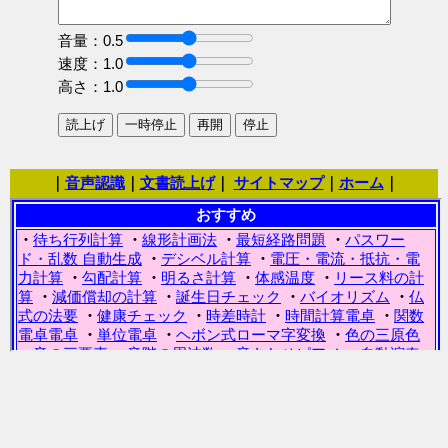
音量：
0.5
速度：
1.0
高さ：
1.0
｜
音声認識
｜
文書読上げ
｜
サイトマップ
｜
ホーム
｜