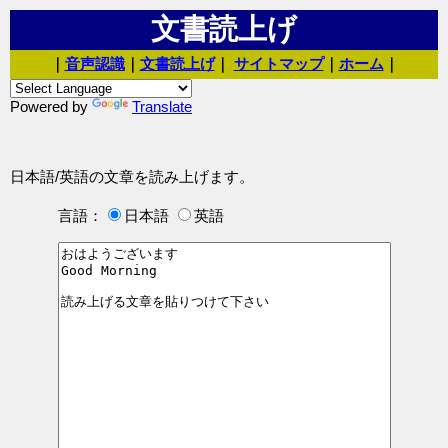
文書読上げ
｜
音声認識
｜
文書読上げ
｜
サイトマップ
｜
ホーム
｜
Powered by
Translate
日本語/英語の文章を読み上げます。
言語：
日本語
英語