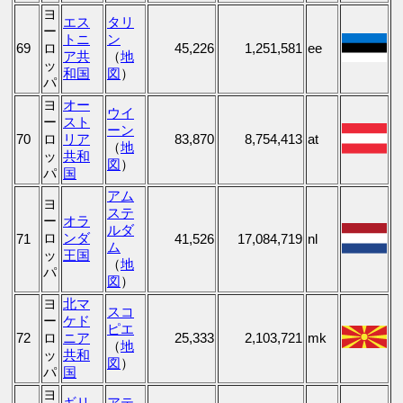
ヨ
エス
タリ
ー
トニ
ン
69
ロ
45,226
1,251,581
ee
ア共
（
地
ッ
和国
図
）
パ
ヨ
オー
ウイ
ー
スト
ーン
70
ロ
リア
83,870
8,754,413
at
（
地
ッ
共和
図
）
パ
国
アム
ヨ
ステ
ー
オラ
ルダ
ロ
ンダ
71
41,526
17,084,719
nl
ム
ッ
王国
（
地
パ
図
）
ヨ
北マ
スコ
ー
ケド
ピエ
72
ロ
ニア
25,333
2,103,721
mk
（
地
ッ
共和
図
）
パ
国
ヨ