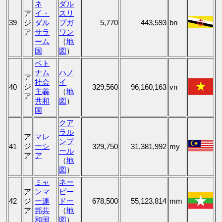
ネ
ダル
ア
イ・
スリ
39
ジ
ダル
ブガ
5,770
443,593
bn
ア
サラ
ワン
ーム
（
地
国
図
）
ベト
ナム
ハノ
ア
社会
イ
ジ
40
329,560
96,160,163
vn
主義
（
地
ア
共和
図
）
国
クア
ラル
ア
マレ
ンプ
ジ
ーシ
41
329,750
31,381,992
my
ール
ア
ア
（
地
図
）
ミャ
ネー
ア
ンマ
ピー
42
ジ
ー連
ドー
678,500
55,123,814
mm
ア
邦共
（
地
和国
図
）