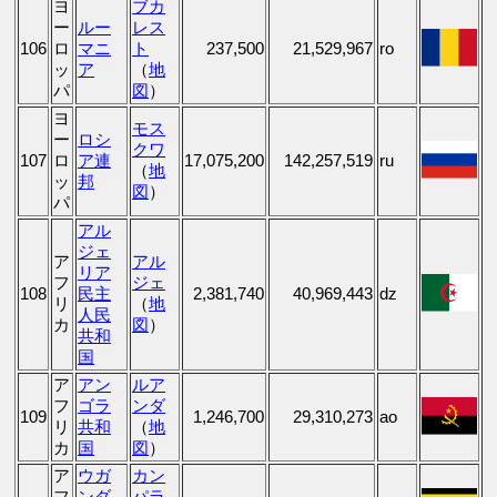
ヨ
ブカ
ー
ルー
レス
106
ロ
マニ
ト
237,500
21,529,967
ro
ッ
ア
（
地
パ
図
）
ヨ
モス
ー
ロシ
クワ
107
ロ
ア連
17,075,200
142,257,519
ru
（
地
ッ
邦
図
）
パ
アル
ジェ
ア
アル
リア
フ
ジェ
108
民主
2,381,740
40,969,443
dz
リ
（
地
人民
カ
図
）
共和
国
ア
アン
ルア
フ
ゴラ
ンダ
109
1,246,700
29,310,273
ao
リ
共和
（
地
カ
国
図
）
ア
ウガ
カン