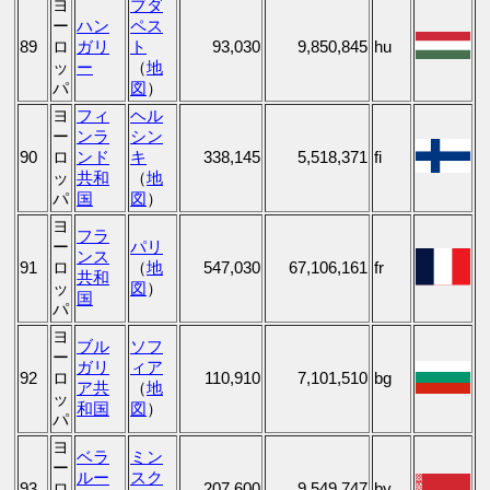
ヨ
ブダ
ー
ハン
ペス
89
ロ
ガリ
ト
93,030
9,850,845
hu
ッ
ー
（
地
パ
図
）
ヨ
フィ
ヘル
ー
ンラ
シン
90
ロ
ンド
キ
338,145
5,518,371
fi
ッ
共和
（
地
パ
国
図
）
ヨ
フラ
ー
パリ
ンス
91
ロ
（
地
547,030
67,106,161
fr
共和
ッ
図
）
国
パ
ヨ
ブル
ソフ
ー
ガリ
ィア
92
ロ
110,910
7,101,510
bg
ア共
（
地
ッ
和国
図
）
パ
ヨ
ベラ
ミン
ー
ルー
スク
93
ロ
207,600
9,549,747
by