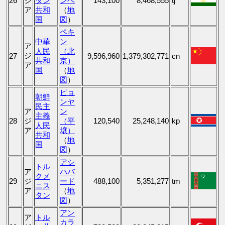
26
ジ
タン
ンベ
143,100
8,468,555
tj
ア
共和
（
地
国
図
）
ペキ
中華
ン
ア
人民
（北
ジ
27
9,596,960
1,379,302,771
cn
共和
京）
ア
国
（
地
図
）
ピョ
朝鮮
ンヤ
民主
ア
ン
主義
28
ジ
（平
120,540
25,248,140
kp
人民
ア
壌）
共和
（
地
国
図
）
アシ
トル
ア
ハバ
クメ
29
ジ
ード
488,100
5,351,277
tm
ニス
ア
（
地
タン
図
）
アン
ア
トル
カラ