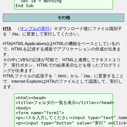
  Set ie = Nothing

その他
HTA
（
サンプルの実行
）※ダウンロード後にファイル識別子
を「.hta」に変更して実行してください。
HTA(HTML Applications)はHTMLの機能をベースとしているの
で、HTMLを記述する感覚でアプリケーションの作成が出来ま
す。
その中にVBSの記述が可能で、HTMLと連携してテキストエリ
ア、実行ボタン、HTMLでの結果表示などを使ったプログラミ
ングが出来ます。
HTMLファイルの拡張子を「.html」から「.hta」に変更すること
で、Internet ExplorerはHTAのファイルとして認識して、実行し
ます。
<html><head>

<title>フォルダの一覧を表示</title></head>

<body>

<form name="form1">

<p>パスを入力してください<input type="text" name="
<p><input type="button" value="実行" onClick