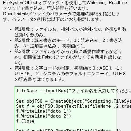
FileSystemObject オブジェクトを使用してWriteLine、ReadLine
メソッドで書き込み、読込処理を行います。
OpenTextFileメソッドのパラメータで処理の詳細を指定しま
す。パラメータの引数は以下のとおり指定します。
第1引数：ファイル名。相対パスか絶対パス。必須な引数
は第1引数のみ。
第2引数：読み書きのモード。1：読み込み、2：書き込
み、8：追加書き込み 、初期値は 1。
第3引数：ファイルがなかった時に新規作成するかどう
か。初期値は False (ファイルがなくても新規作成しな
い)。
第4引数：文字コードの指定。初期値は 0：ASCII。-1：
UTF-16 、-2：システムのデフォルトエンコード、UTF-8
の読み書きはできません。
fileName = InputBox("ファイル名を入力してください。"
Set objFSO = CreateObject("Scripting.FileSys
Set f = objFSO.OpenTextFile(fileName ,2,true
f.WriteLine("data 1")

f.WriteLine("data 2")

f.Close

Set f = objFSO.OpenTextFile(fileName ,1)
