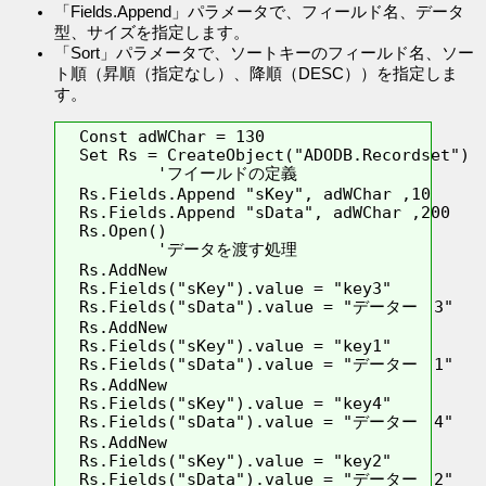
「Fields.Append」パラメータで、フィールド名、データ
型、サイズを指定します。
「Sort」パラメータで、ソートキーのフィールド名、ソー
ト順（昇順（指定なし）、降順（DESC））を指定しま
す。
  Const adWChar = 130

  Set Rs = CreateObject("ADODB.Recordset")

          'フイールドの定義

  Rs.Fields.Append "sKey", adWChar ,10

  Rs.Fields.Append "sData", adWChar ,200

  Rs.Open()

          'データを渡す処理

  Rs.AddNew

  Rs.Fields("sKey").value = "key3"

  Rs.Fields("sData").value = "データー　3"

  Rs.AddNew

  Rs.Fields("sKey").value = "key1"

  Rs.Fields("sData").value = "データー　1"

  Rs.AddNew

  Rs.Fields("sKey").value = "key4"

  Rs.Fields("sData").value = "データー　4"

  Rs.AddNew

  Rs.Fields("sKey").value = "key2"

  Rs.Fields("sData").value = "データー　2"
