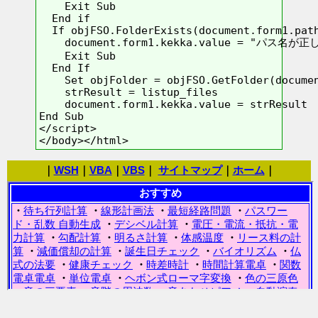
    Exit Sub

  End if

  If objFSO.FolderExists(document.form1.path
    document.form1.kekka.value = "パス名が
    Exit Sub

  End If

    Set objFolder = objFSO.GetFolder(documen
    strResult = listup_files

    document.form1.kekka.value = strResult

End Sub

</script>

｜
WSH
｜
VBA
｜
VBS
｜
サイトマップ
｜
ホーム
｜