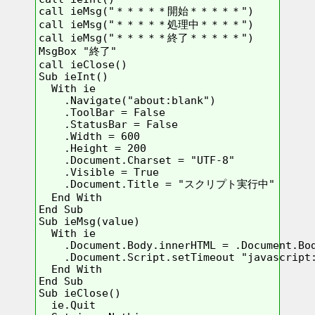
call ieMsg("＊＊＊＊＊開始＊＊＊＊＊")

call ieMsg("＊＊＊＊＊処理中＊＊＊＊")

call ieMsg("＊＊＊＊＊終了＊＊＊＊＊")

MsgBox "終了"

call ieClose()

Sub ieInt()

  With ie

    .Navigate("about:blank")

    .ToolBar = False

    .StatusBar = False

    .Width = 600

    .Height = 200

    .Document.Charset = "UTF-8"

    .Visible = True

    .Document.Title = "スクリプト実行中"

  End With

End Sub

Sub ieMsg(value)

  With ie

    .Document.Body.innerHTML = .Document.Bod
    .Document.Script.setTimeout "javascript:
  End With

End Sub

Sub ieClose()

  ie.Quit
