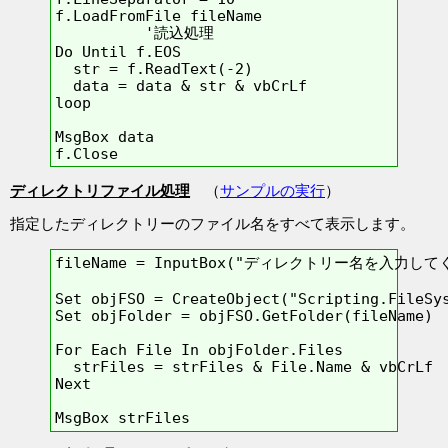
f.LoadFromFile fileName

          '読込処理

Do Until f.EOS

  str = f.ReadText(-2) 

  data = data & str & vbCrLf

loop

MsgBox data

f.Close
ディレクトリファイル処理
（
サンプルの実行
）
指定したディレクトリーのファイル名をすべて表示します。
fileName = InputBox("ディレクトリー名を入力してく
Set objFSO = CreateObject("Scripting.FileSys
Set objFolder = objFSO.GetFolder(fileName)

For Each File In objFolder.Files

  strFiles = strFiles & File.Name & vbCrLf

Next

MsgBox strFiles