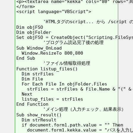
<p><textarea name="kekka" cols="80" rows="30
</form>

<script language="VBScript">

          'HTMLタグのscript... から /scrip
Dim objFSO

Dim objFolder

Set objFSO = CreateObject("Scripting.FileSys
          'プログラム読込完了後の処理

Sub Window_OnLoad

  Window.ResizeTo 800,800

End Sub

          'ファイル情報取得処理

Function listup_files()

  Dim strFiles

  Dim File

  For Each File In objFolder.Files

    strFiles = strFiles & File.Name & "(" & 
  Next

  listup_files = strFiles

End Function

          'メイン処理（入力チェック、結果表示）

Sub show_result()

  Dim strResult

  if document.form1.path.value = "" Then

    document.form1.kekka.value = "パスを入