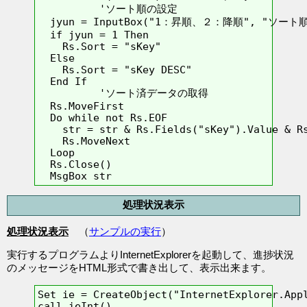
          'ソート順の設定

  jyun = InputBox("1：昇順、２：降順", "ソート順
  if jyun = 1 Then

    Rs.Sort = "sKey"

  Else

    Rs.Sort = "sKey DESC"

  End If

          'ソート済データの取得

  Rs.MoveFirst

  Do while not Rs.EOF

    str = str & Rs.Fields("sKey").Value & Rs
    Rs.MoveNext

  Loop

  Rs.Close()

  MsgBox str
処理状況表示
処理状況表示
（
サンプルの実行
）
実行するプログラムよりInternetExplorerを起動して、進捗状況
のメッセージをHTML形式で書き出して、表示出来ます。
Set ie = CreateObject("InternetExplorer.Appl
call ieInt()
