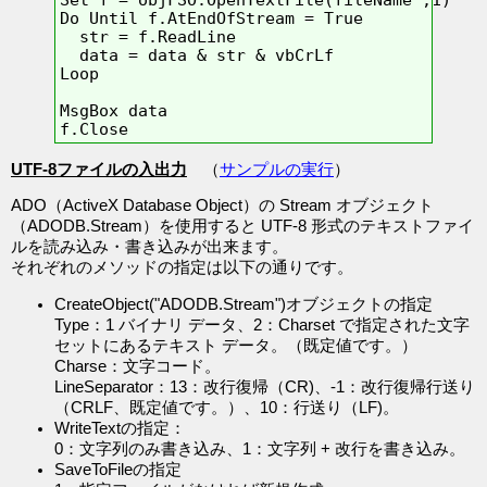
Do Until f.AtEndOfStream = True

  str = f.ReadLine

  data = data & str & vbCrLf

Loop

MsgBox data

UTF-8ファイルの入出力
（
サンプルの実行
）
ADO（ActiveX Database Object）の Stream オブジェクト
（ADODB.Stream）を使用すると UTF-8 形式のテキストファイ
ルを読み込み・書き込みが出来ます。
それぞれのメソッドの指定は以下の通りです。
CreateObject("ADODB.Stream")オブジェクトの指定
Type：1 バイナリ データ、2：Charset で指定された文字
セットにあるテキスト データ。（既定値です。）
Charse：文字コード。
LineSeparator：13：改行復帰（CR)、-1：改行復帰行送り
（CRLF、既定値です。）、10：行送り（LF)。
WriteTextの指定：
0：文字列のみ書き込み、1：文字列 + 改行を書き込み。
SaveToFileの指定