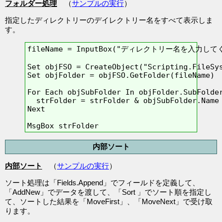
フォルダー処理
（
サンプルの実行
）
指定したディレクトリーのデイレクトリー名をすべて表示しま
す。
fileName = InputBox("ディレクトリー名を入力してく
Set objFSO = CreateObject("Scripting.FileSys
Set objFolder = objFSO.GetFolder(fileName)

For Each objSubFolder In objFolder.SubFolder
  strFolder = strFolder & objSubFolder.Name 
Next

MsgBox strFolder
内部ソート
内部ソート
（
サンプルの実行
）
ソート処理は「Fields.Append」でフィールドを定義して、
「AddNew」でデータを渡して、「Sort 」でソート順を指定し
て、ソートした結果を「MoveFirst」、「MoveNext」で受け取
ります。