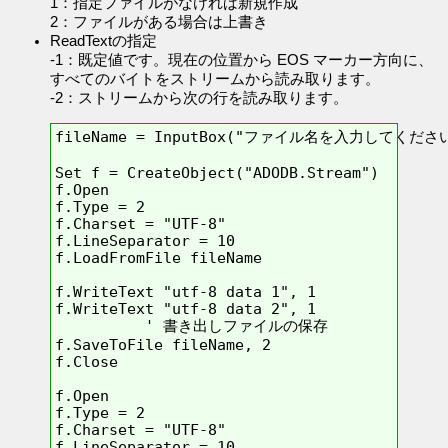
1：指定ファイルがなければ新規作成
2：ファイルがある場合は上書き
ReadTextの指定
-1：既定値です。現在の位置から EOS マーカー方向に、
すべてのバイトをストリームから読み取ります。
-2：ストリームから次の行を読み取ります。
fileName = InputBox("ファイル名を入力してください。"
Set f = CreateObject("ADODB.Stream")

f.Open    

f.Type = 2 

f.Charset = "UTF-8" 

f.LineSeparator = 10  

f.LoadFromFile fileName

f.WriteText "utf-8 data 1", 1  

f.WriteText "utf-8 data 2", 1

          ' 書き出しファイルの保存

f.SaveToFile fileName, 2  

f.Close

f.Open 

f.Type = 2          

f.Charset = "UTF-8"  

f.LineSeparator = 10 
