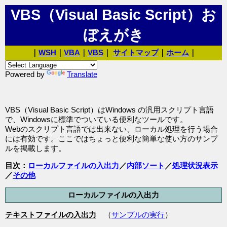
VBS（Visual Basic Script）お
ぼえがき
｜
WSH
｜
VBA
｜
VBS
｜
サイトマップ
｜
ホーム
｜
Powered by
Translate
VBS（Visual Basic Script）はWindows の汎用スクリプト言語
で、Windowsに標準でついている便利なツールです。
Webのスクリプト言語では出来ない、ローカル処理を行う場合
には有効です。ここではちょっと便利な簡単な使い方のサンプ
ルを掲載します。
目次：
ローカルファイルの入出力
／
内部ソート
／
処理状況表示
／
その他
ローカルファイルの入出力
テキストファイルの入出力
（
サンプルの実行
）