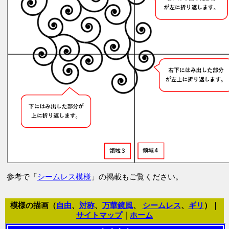
参考で「
シームレス模様
」の掲載もご覧ください。
模様の描画（
自由
、
対称
、
万華鏡風
、
シームレス
、
ギリ
）｜
サイトマップ
｜
ホーム