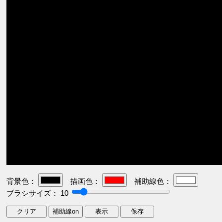
背景色：
描画色：
補助線色：
ブラシサイズ：
10