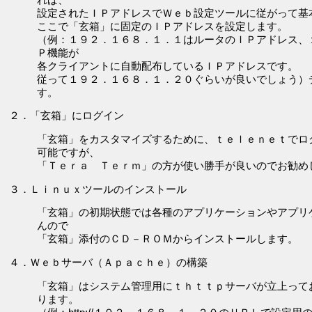
設定されたＩＰアドレスでＷｅｂ設定ツールに従がって基
ここで「玄箱」に固定のＩＰアドレスを設定します。
（例：１９２．１６８．１．１はルータのＩＰアドレス、
Ｐ機能が
各クライアントに自動配布しているＩＰアドレスです。
従って１９２．１６８．１．２０ぐらいが良いでしょう）
す。
２．「玄箱」にログイン
「玄箱」をカスタマイズするために、ｔｅｌｅｎｅｔでログ
可能ですが、
「Ｔｅｒａ Ｔｅｒｍ」の方が使い勝手が良いのでお勧め
３．Ｌｉｎｕｘツールのインストール
「玄箱」の初期状態では各種のアプリケーションやアプリ
んので
「玄箱」添付のＣＤ－ＲＯＭからインストールします。
４．Ｗｅｂサーバ（Ａｐａｃｈｅ）の構築
「玄箱」はシステム管理用にｔｈｔｔｐサーバが立上って
ります。