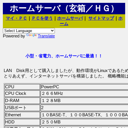
ホームサーバ（玄箱／ＨＧ）
マイ・ＰＣ
｜
ＰＣを使う
｜
ホームサーバ
｜
サイトマップ
｜
ホ
ーム
Powered by
Translate
小型・省電力、ホームサーバに最適！！
LAN Disk用として購入しましたが、動作環境がLinuxであ
とりあえず、インターネットサーバを構築しました。 概略機能
CPU
PowerPC
CPU Clock
２６６MHz
D-RAM
１２８MB
USBポート
2
Ethernet
１０BASE-T、１００BASE-TX、１０００BAS
HDD
２５０MB