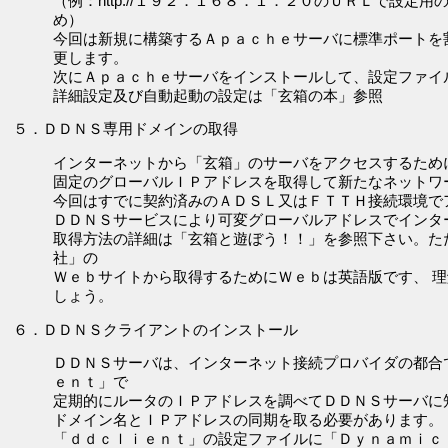
（例：http://１９２．１６８．１．２０のＵＲＬで設定
め）
今回は新規に構築するＡｐａｃｈｅサーバに標準ポートを割
更します。
次にＡｐａｃｈｅサーバをインストールして、設定ファイル
詳細設定及び自動起動の設定は「玄箱の本」参照
５．ＤＤＮＳ専用ドメインの取得
インターネットから「玄箱」のサーバをアクセスするため
固定のグローバルＩＰアドレスを取得して新たなネットワ
今回はすでに契約済みのＡＤＳＬ又はＦＴＴＨ接続環境で
ＤＤＮＳサービスにより可変グローバルアドレスでインタ
取得方法の詳細は「玄箱と遊ぼう！！」を参照下さい。た
社」の
Ｗｅｂサイトから取得するためにＷｅｂは英語版です、 
しょう。
６．ＤＤＮＳクライアントのインストール
ＤＤＮＳサーバは、インターネット接続プロバイダの都合
ｅｎｔ」で
定期的にルータのＩＰアドレスを調べてＤＤＮＳサーバに
ドメイン名とＩＰアドレスの同期を取る必要があります。
「ｄｄｃｌｉｅｎｔ」の設定ファイルに「Ｄｙｎａｍｉｃ