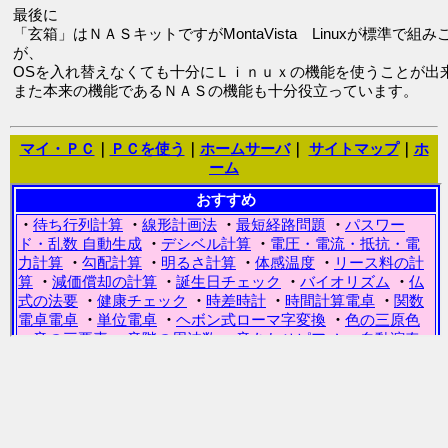
最後に
「玄箱」はＮＡＳキットですがMontaVista Linuxが標準で組
が、
OSを入れ替えなくても十分にＬｉｎｕｘの機能を使うことが出
また本来の機能であるＮＡＳの機能も十分役立っています。
マイ・ＰＣ
｜
ＰＣを使う
｜
ホームサーバ
｜
サイトマップ
｜
ホ
ーム