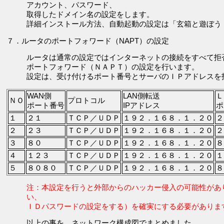
アカウント、パスワード、
取得したドメイン名の設定をします。
詳細インストール方法、自動起動の設定は「玄箱と遊ぼう
７．ルータのポートフォワード（NAPT）の設定
ルータは通常の設定ではインターネットの接続をすべて拒
ポートフォワード（ＮＡＰＴ）の設定を行います。
設定は、受け付けるポート番号とサーバのＩＰアドレス
WAN側
LAN側転送
Ｌ
ＮＯ
プロトコル
ポート番号
IPアドレス
ポ
１
２１
ＴＣＰ／ＵＤＰ
１９２．１６８．１．２０
２
２
２３
ＴＣＰ／ＵＤＰ
１９２．１６８．１．２０
２
３
８０
ＴＣＰ／ＵＤＰ
１９２．１６８．１．２０
８
４
１２３
ＴＣＰ／ＵＤＰ
１９２．１６８．１．２０
１
５
８０８０
ＴＣＰ／ＵＤＰ
１９２．１６８．１．２０
８
注：本設定を行うと外部からのハッカー侵入の可能性があ
い、
ＩＤパスワードの設定をする）を確実にする必要がありま
以上の事を、ネットワーク構成図でまとめました。