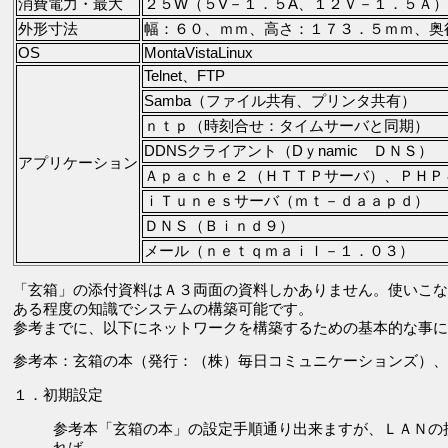
消費電力・最大
２５W（５V－１．５A、１２Ｖ－１．５Ａ）
外形寸法
幅：６０、ｍｍ、高さ：１７３．５ｍｍ、奥
OS
MontaVistaLinux
Telnet、FTP
Samba（ファイル共有、プリンタ共有）
ｎｔｐ（時刻合せ：タイムサーバと同期）
DDNSクライアント（Dｙnamic ＤＮＳ）
アプリケーション
Ａｐａｃｈｅ２（ＨＴＴＰサーバ）、ＰＨＰ
ｉＴｕｎｅｓサーバ（ｍｔ－ｄａａｐｄ）
ＤＮＳ（Ｂｉｎｄ９）
メール（ｎｅｔｑｍａｉｌ－１．０３）
「玄箱」の添付資料はＡ３両面の資料しかありません。使いこな
ある程度の知識でシステムの構築可能です。
参考までに、以下にネットワークを構築するための基本的な事に
参考本：玄箱の本（発行：（株）毎日コミュニケーションズ）、
１．初期設定
参考本「玄箱の本」の設定手順通り出来ますが、ＬＡＮの
れば、