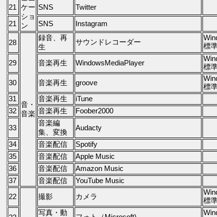
21
ケー
SNS
Twitter
ショ
21
SNS
Instagram
ン
録音、再
Win
サウンドレコーダー
28
標
生
Win
29
音楽再生
WindowsMediaPlayer
標
Win
30
音楽再生
groove
標
31
音楽再生
iTune
音・
32
音楽再生
Foober2000
音楽
音楽編
33
Audacty
集、変換
34
音楽配信
Spotify
35
音楽配信
Apple Music
36
音楽配信
Amazon Music
37
音楽配信
YouTube Music
Win
22
撮影
カメラ
標
写真・動
Win
フォト（Microsoft)