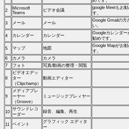
めです。
google Meetもお
Microsoft
ビデオ会議
2
Teams
す。
Google Gmailの
メール
メール
3
い。
Googleカレンダ
カレンダー
カレンダー
4
勧めです。
Google Mapがお
マップ
地図
5
す。
6
カメラ
カメラ
7
フォト
写真/動画の整理・閲覧
ビデオエデッ
8
ター
動画エディター
（Clipchamp）
メディアプレ
9
ーヤー
ミュージックプレィヤー
（Groove）
サウンドレコ
録音、編集、再生
10
ーダー
グラフィック エディタ
ペイント
11
ー