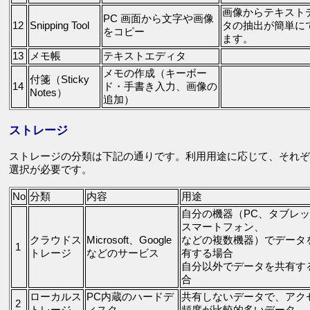
画像からテキスト
PC 画面から文字や画像
12
Snipping Tool
タの抽出が簡単に
をコピー
ます。
13
メモ帳
テキストエディタ
メモの作成（キーボー
付箋（Sticky
14
ド・手書き入力、画像の
Notes）
追加）
ストレージ
ストレージの分類は下記の通りです。利用用途に応じて、それぞ
選択が必要です。
No
分類
内容
用途
自分の機器（PC、タブレ
スマートフォン、
クラウドス
Microsoft、Google
などの複数機器）でデータ
1
トレージ
などのサービス
有する場合
自分以外でデータを共有す
合
ローカルス
PC内蔵のハードデ
共有しないデータで、アク
2