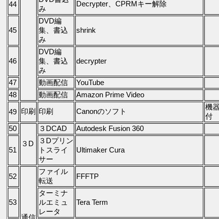
Decrypter、CPRMキー解除
44
み
DVD編
45
集、書込
shrink
み
DVD編
46
集、書込
decrypter
み
47
動画配信
YouTube
48
動画配信
Amazon Prime Video
機
印刷
印刷
Canonのソフト
49
付
50
３DCAD
Autodesk Fusion 360
３Dプリン
３D
51
トスライ
Ultimaker Cura
サー
ファイル
52
FFFTP
転送
ターミナ
53
ルエミュ
Tera Term
レータ
通信