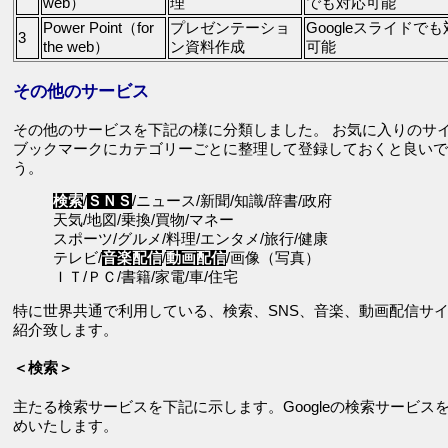
web）
理
でも対応可能
Power Point（for
プレゼンテーショ
Googleスライドで
3
the web）
ン資料作成
可能
その他のサービス
その他のサービスを下記の様に分類しました。 お気に入りのサ
ブックマークにカテゴリーごとに整理して登録しておくと良いで
う。
検索
/
ＳＮＳ
/ニュース/新聞/知識/辞書/政府
天気/地図/乗換/買物/マネー
スポーツ/グルメ/料理/エンタメ/旅行/健康
テレビ/
音楽配信
/
動画配信
/画像（写真）
ＩＴ/ＰＣ/書籍/家電/車/住宅
特に世界共通で利用している、検索、SNS、音楽、動画配信サ
紹介致します。
＜検索＞
主たる検索サービスを下記に示します。Googleの検索サービス
めいたします。