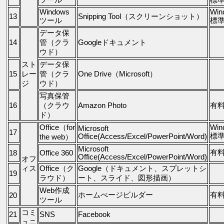
Windows
Win
13
Snipping Tool（スクリーンショット）
ツール
標
データ保
14
管（クラ
Googleドキュメント
ウド）
スト
データ保
15
レー
管（クラ
One Drive（Microsoft）
ジ
ウド）
写真保管
16
（クラウ
Amazon Photo
有
ド）
Office（for
Win
Microsoft
17
標
Office(Access/Excel/PowerPoint/Word)
the web）
Microsoft
有
18
Office 360
Office(Access/Excel/PowerPoint/Word)
オフ
ィス
Office（ク
Google（ドキュメント、スプレットシ
19
ラウド）
ート、スライド、図形描画）
Web作成
ホームぺージビルダー
有
20
ツール
コミ
21
SNS
Facebook
ュニ