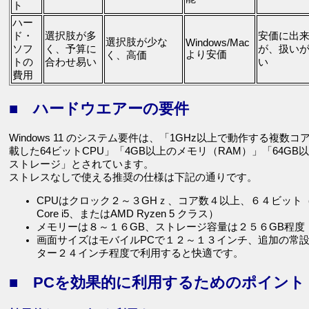
ト
ハー
ド・
選択肢が多
安価に出
選択肢が少な
Windows/Mac
ソフ
く、予算に
が、扱い
より安価
く、高価
トの
合わせ易い
い
費用
■ ハードウエアーの要件
Windows 11 のシステム要件は、「1GHz以上で動作する複数コ
載した64ビットCPU」「4GB以上のメモリ（RAM）」「64GB
ストレージ」とされています。
ストレスなしで使える推奨の仕様は下記の通りです。
CPUはクロック２～３GHｚ、コア数４以上、６４ビット（In
Core i5、またはAMD Ryzen 5 クラス）
メモリーは８～１６GB、ストレージ容量は２５６GB程度
画面サイズはモバイルPCで１２～１３インチ、追加の常
ター２４インチ程度で利用すると快適です。
■ PCを効果的に利用するためのポイント