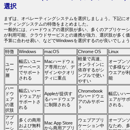
選択
まずは、オペレーティングシステムを選択しましょう。下記にオ
ーティングシステムの特徴をまとめました。
一般的には、ハードウェアの選択肢が多い、多くのアプリケーシ
が利用可能、クラウドサービスとの連携が強力、選択肢が多く価
予算に合わせ易い、などでWindowsを選択するのが良いでしょ
特徴
Windows
macOS
Chrome OS
Linux
軽量で高速、
幅広いユー
Macハードウェ
オープン
ユー
オンラインに
ザーベース
ア専用だが、デ
で多様な
ザー
依存するがシ
でサポート
ザインやクオリ
ウエアが
層
ンプルで使い
される
ティに重点
能
やすい
ハー
幅広いハー
Chromebook
ドウ
Appleが提供す
幅広いハ
のハードウェ
ドウェアが
ェア
るハードウェア
ェアがサ
アのみサポー
サポートさ
の選
に制限される
される。
ト
れる
択肢
アプ
多くの商用
ウェブアプリ
オープン
リケ
Mac App Store
および無料
ケーション中
なため、
から商用アプリ
ーシ