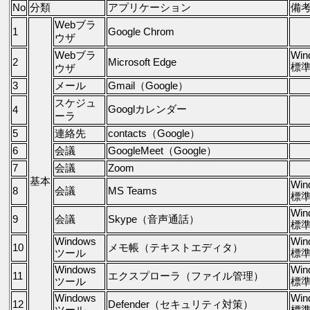
No
分類
アプリケーション
備
Webブラ
1
Google Chrom
ウザ
Webブラ
Win
2
Microsoft Edge
標
ウザ
3
メール
Gmail（Google）
スケジュ
Googlカレンダー
4
ーラ
5
連絡先
contacts（Google）
6
会議
GoogleMeet（Google）
7
会議
Zoom
基本
Win
8
会議
MS Teams
標
Win
9
会議
Skype（音声通話）
標
Windows
Win
10
メモ帳（テキストエディタ）
ツール
標
Windows
Win
11
エクスプローラ（ファイル管理）
ツール
標
Windows
Win
12
Defender（セキュリティ対策）
ツール
標