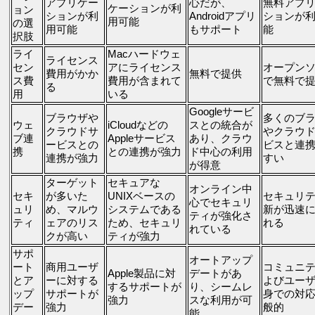
アプリケー
心だが、
無料アプ
ケーションが利
ョン
ションが利
Androidアプリ
ションが
用可能
の選
用可能
もサポート
能
択肢
ライ
Macハードウェ
ライセンス
セン
アにライセンス
オープン
費用がかか
無料で提供
ス費
費用が含まれて
で無料で
る
用
いる
Googleサービ
ブラウザや
多くのブ
ウェ
iCloudなどの
スとの統合が
クラウドサ
やクラウ
ブ連
Appleサービス
あり、クラウ
ービスとの
ビスと連
携
との連携が強力
ド中心の利用
連携が強力
すい
が得意
ターゲット
セキュアな
オンライン中
セキ
が多いた
UNIXベースの
セキュリ
心でセキュリ
ュリ
め、マルウ
システムである
新が迅速
ティが強化さ
ティ
ェアのリス
ため、セキュリ
れる
れている
クが高い
ティが強力
サポ
オートアップ
ート
商用ユーザ
コミュニ
Apple製品に対
デートがあ
とア
ーに対する
よびユー
するサポートが
り、シームレ
ップ
サポートが
身での対
強力
スな利用が可
デー
強力
般的
能