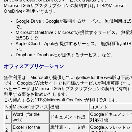
DriveやMicrosoft OneDriveのサービスがお勧めです。
Microsoft 365サブスクリプションの契約すれば1TBのMicrosoft
OneDriveが利用できます。
Google Drive：Googleが提供するサービス。 無償利用は1
で。
Microsoft OneDrive：Microsoftが提供するサービス。 無
は5GBまで。
Apple iCloud：Appleが提供するサービス。 無償利用は5G
で。
Dropbox：Dropbox社が提供するサービス、など。
オフィスアプリケーション
無償利用は、Microsoftが提供しているoffice for the web版は下
です。GoogleのWebサイトでも同様のサービスが利用可能です
ヘビーユーザはMicrosoft 365サブスクリプションの契約（有料
利用する事をお勧めいたします。
この契約すると1TBのMicrosoft OneDriveが利用できます。
No
Microsoftオフィス
機能
コメント
Word（for the
Googleドキュメン
ドキュメント作成
1
web）
対応可能
Excel（for the
表計算・データ処
Googleスプレッド
2