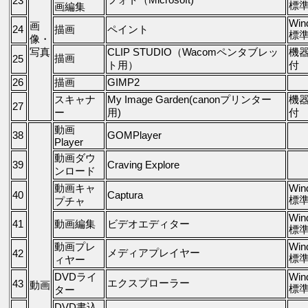
23
標
画編集
Win
画
24
描画
ペイント
標
像・
写真
CLIP STUDIO（Wacomペンタブレッ
機
描画
25
ト用）
付
26
描画
GIMP2
スキャナ
My Image Garden(canonプリンター
機
27
ー
用)
付
動画
38
GOMPlayer
Player
動画ダウ
39
Craving Explore
ンロード
動画キャ
Win
40
Captura
標
プチャ
Win
41
動画編集
ビデオエディター
標
動画プレ
Win
メディアプレイヤー
42
標
ィヤー
DVDライ
Win
エクスプローラー
43
動画
標
ター
DVD書込